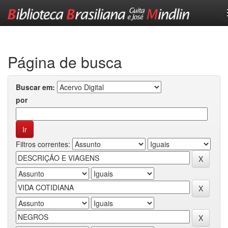
Skip
navigation
Página de busca
Buscar em:
por
Filtros correntes: