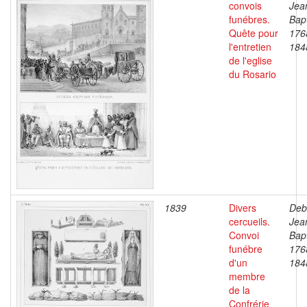
convois
Jea
funébres.
Bapt
Quête pour
176
l'entretien
184
de l'eglise
du Rosario
1839
Divers
Deb
cercueils.
Jea
Convoi
Bapt
funébre
176
d'un
184
membre
de la
Confrérie