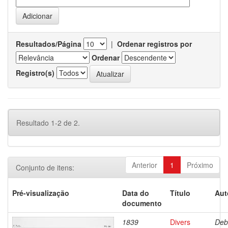
Resultados/Página
|
Ordenar registros por
Ordenar
Registro(s)
Resultado 1-2 de 2.
Anterior
1
Próximo
Conjunto de itens:
Pré-visualização
Data do
Título
Aut
documento
1839
Divers
Deb