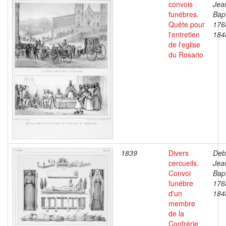
convois
Jea
funébres.
Bapt
Quête pour
176
l'entretien
184
de l'eglise
du Rosario
1839
Divers
Deb
cercueils.
Jea
Convoi
Bapt
funébre
176
d'un
184
membre
de la
Confrérie