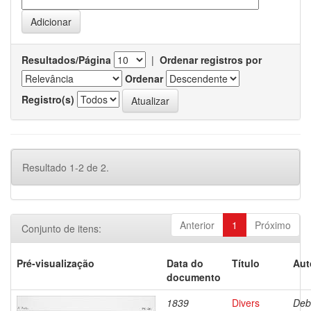
Resultados/Página
|
Ordenar registros por
Ordenar
Registro(s)
Resultado 1-2 de 2.
Anterior
1
Próximo
Conjunto de itens:
Pré-visualização
Data do
Título
Aut
documento
1839
Divers
Deb