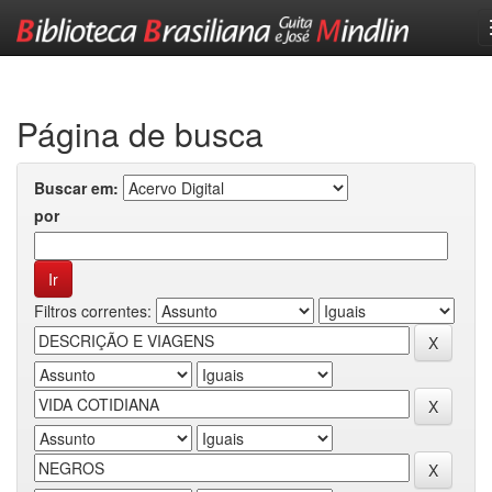
Skip
navigation
Página de busca
Buscar em:
por
Filtros correntes: