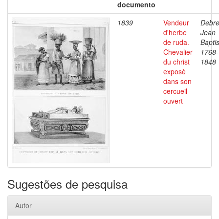
documento
1839
Vendeur
Debre
d'herbe
Jean
de ruda.
Baptis
Chevalier
1768-
du christ
1848
exposè
dans son
cercueil
ouvert
Sugestões de pesquisa
Autor