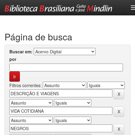
Skip
navigation
Página de busca
Buscar em:
por
Filtros correntes: