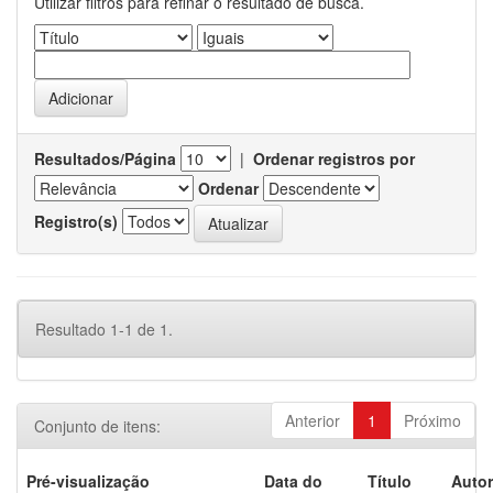
Utilizar filtros para refinar o resultado de busca.
Resultados/Página
|
Ordenar registros por
Ordenar
Registro(s)
Resultado 1-1 de 1.
Anterior
1
Próximo
Conjunto de itens:
Pré-visualização
Data do
Título
Autor