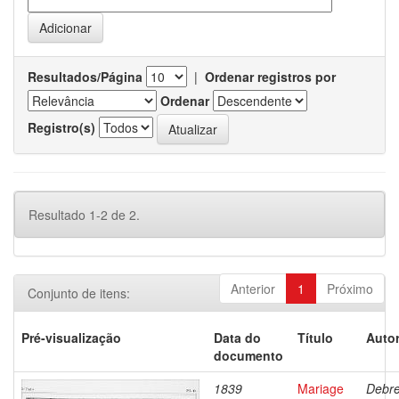
Resultados/Página
|
Ordenar registros por
Ordenar
Registro(s)
Resultado 1-2 de 2.
Anterior
1
Próximo
Conjunto de itens:
Pré-visualização
Data do
Título
Autor
documento
1839
Mariage
Debre