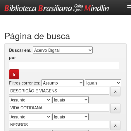
Skip
navigation
Página de busca
Buscar em:
por
Filtros correntes: