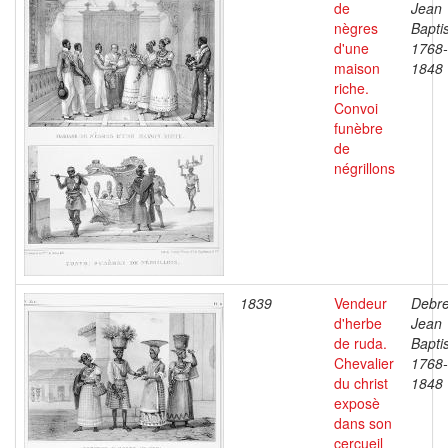
de
Jean
nègres
Baptis
d'une
1768-
maison
1848
riche.
Convoi
funèbre
de
négrillons
1839
Vendeur
Debre
d'herbe
Jean
de ruda.
Baptis
Chevalier
1768-
du christ
1848
exposè
dans son
cercueil