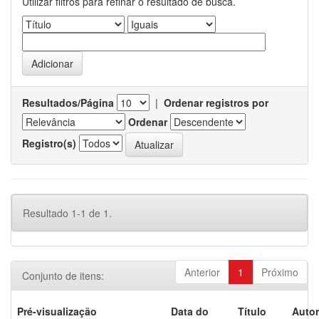
Utilizar filtros para refinar o resultado de busca.
Resultados/Página
|
Ordenar registros por
Ordenar
Registro(s)
Resultado 1-1 de 1.
Anterior
1
Próximo
Conjunto de itens:
Pré-visualização
Data do
Título
Autor