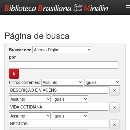
Skip
navigation
Página de busca
Buscar em:
por
Filtros correntes: