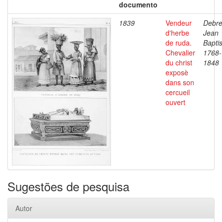
documento
1839
Vendeur
Debre
d'herbe
Jean
de ruda.
Baptis
Chevalier
1768-
du christ
1848
exposè
dans son
cercueil
ouvert
Sugestões de pesquisa
Autor