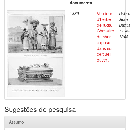
documento
1839
Vendeur
Debre
d'herbe
Jean
de ruda.
Baptis
Chevalier
1768-
du christ
1848
exposè
dans son
cercueil
ouvert
Sugestões de pesquisa
Assunto