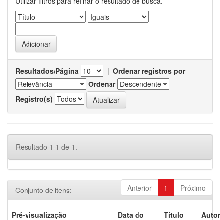
Utilizar filtros para refinar o resultado de busca.
Resultados/Página
|
Ordenar registros por
Ordenar
Registro(s)
Resultado 1-1 de 1.
Anterior
1
Próximo
Conjunto de itens:
Pré-visualização
Data do
Título
Autor