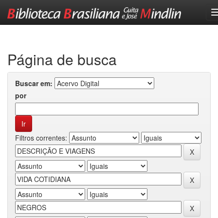
Skip
navigation
Página de busca
Buscar em:
por
Filtros correntes: