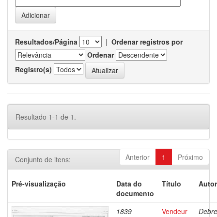
Resultados/Página
|
Ordenar registros por
Ordenar
Registro(s)
Resultado 1-1 de 1.
Anterior
1
Próximo
Conjunto de itens:
Pré-visualização
Data do
Título
Autor
documento
1839
Vendeur
Debre