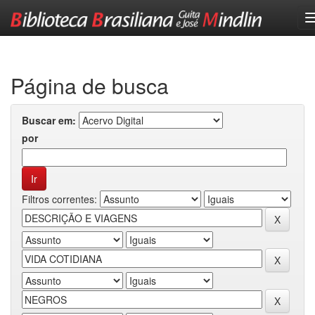
Skip
navigation
Página de busca
Buscar em:
por
Filtros correntes: