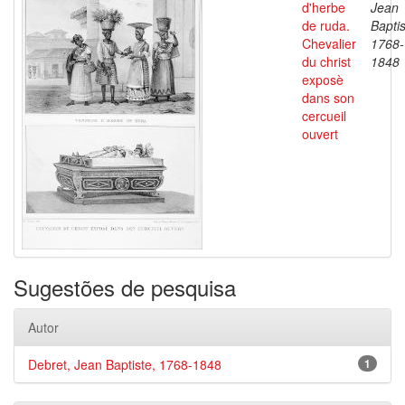
d'herbe
Jean
de ruda.
Baptis
Chevalier
1768-
du christ
1848
exposè
dans son
cercueil
ouvert
Sugestões de pesquisa
Autor
Debret, Jean Baptiste, 1768-1848
1