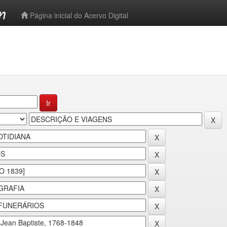
-->
Página inicial do Acervo Digital