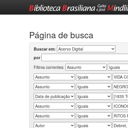
Skip
navigation
Página de busca
Buscar em:
por
Filtros correntes: