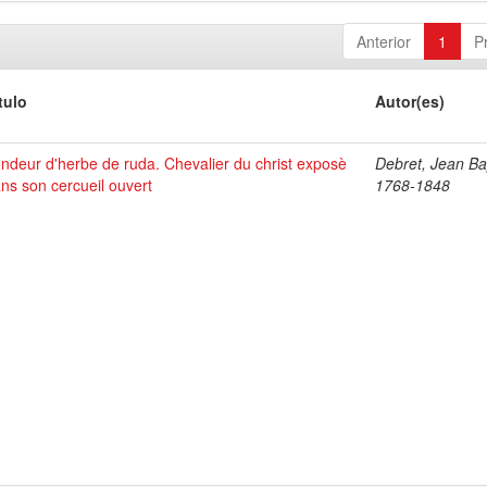
Anterior
1
P
tulo
Autor(es)
ndeur d'herbe de ruda. Chevalier du christ exposè
Debret, Jean Bap
ns son cercueil ouvert
1768-1848