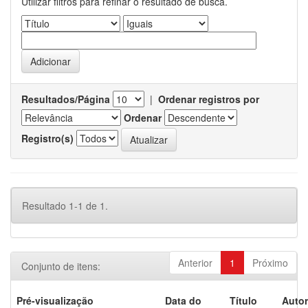
Utilizar filtros para refinar o resultado de busca.
Resultados/Página
|
Ordenar registros por
Ordenar
Registro(s)
Resultado 1-1 de 1.
Anterior
1
Próximo
Conjunto de itens:
Pré-visualização
Data do
Título
Autor