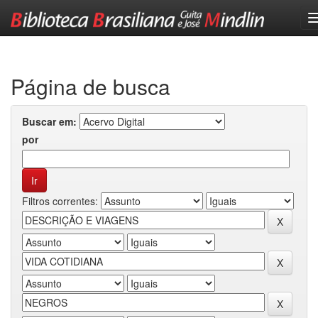
Skip
navigation
Página de busca
Buscar em:
por
Filtros correntes: