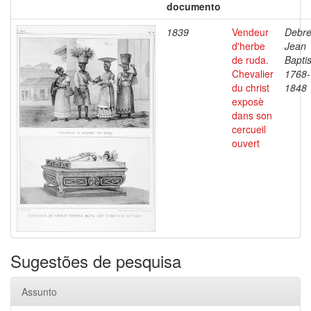
documento
1839
Vendeur
Debre
d'herbe
Jean
de ruda.
Baptis
Chevalier
1768-
du christ
1848
exposè
dans son
cercueil
ouvert
Sugestões de pesquisa
Assunto