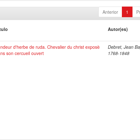
Anterior
1
P
tulo
Autor(es)
ndeur d'herbe de ruda. Chevalier du christ exposè
Debret, Jean Bap
ns son cercueil ouvert
1768-1848