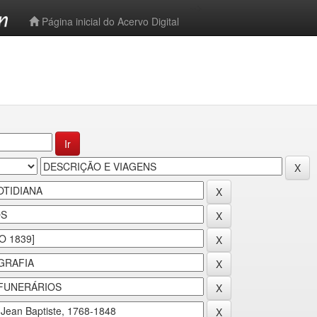
-->
Página inicial do Acervo Digital