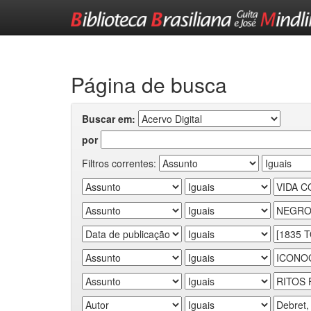
Skip
navigation
Página de busca
Buscar em:
por
Filtros correntes: