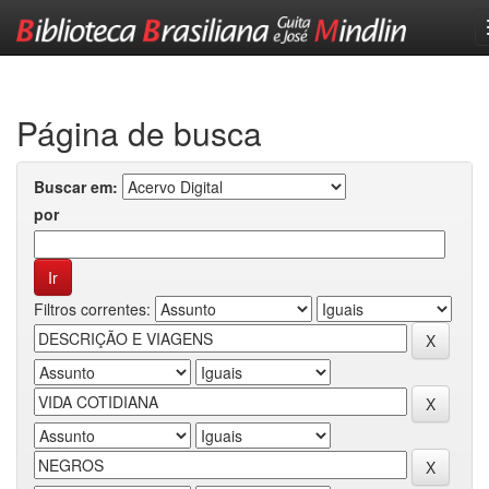
Skip
navigation
Página de busca
Buscar em:
por
Filtros correntes: