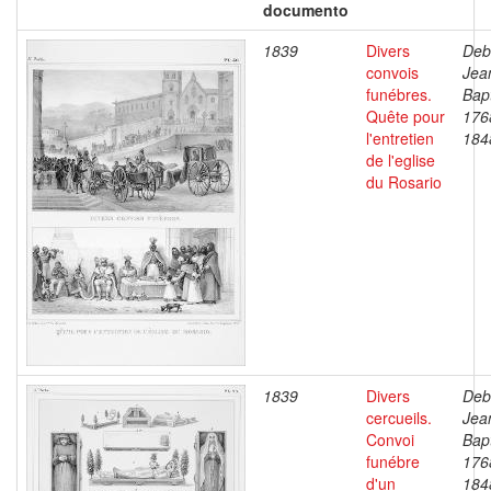
documento
1839
Divers
Deb
convois
Jea
funébres.
Bapt
Quête pour
176
l'entretien
184
de l'eglise
du Rosario
1839
Divers
Deb
cercueils.
Jea
Convoi
Bapt
funébre
176
d'un
184