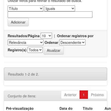
Utilizar filtros para refinar o resultado de busca.
Resultados/Página
|
Ordenar registros por
Ordenar
Registro(s)
Resultado 1-2 de 2.
Anterior
1
Próximo
Conjunto de itens:
Pré-visualização
Data do
Título
Aut