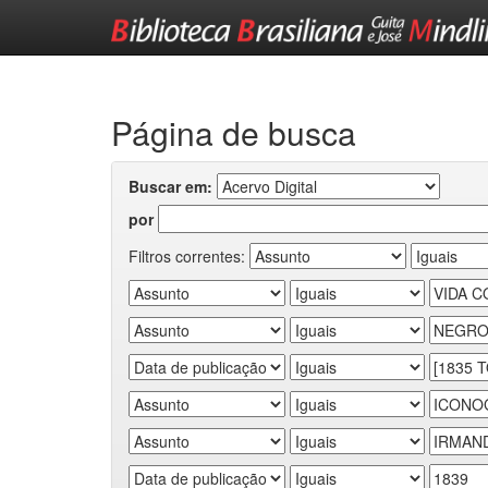
Skip
navigation
Página de busca
Buscar em:
por
Filtros correntes: