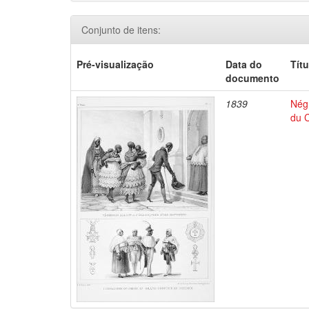
Conjunto de itens:
Pré-visualização
Data do
Títu
documento
1839
Négr
du C