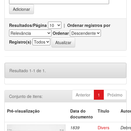
Resultados/Página
|
Ordenar registros por
Ordenar
Registro(s)
Resultado 1-1 de 1.
Anterior
1
Próximo
Conjunto de itens:
Pré-visualização
Data do
Título
Autor
documento
1839
Divers
Debre