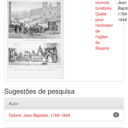
convois
Jean
funébres.
Bapti
Quête
1768
pour
1848
l'entretien
de
l'eglise
du
Rosario
Sugestões de pesquisa
Autor
Debret, Jean Baptiste, 1768-1848
1