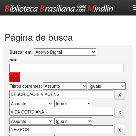
Skip
navigation
Página de busca
Buscar em:
por
Filtros correntes: