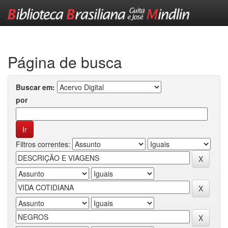
Skip
navigation
Página de busca
Buscar em:
por
Filtros correntes: