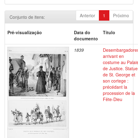
Anterior
1
Próximo
Conjunto de itens:
Pré-visualização
Data do
Título
documento
1839
Desembargadore
arrivant en
costume au Palai
de Justice. Statue
de St. George et
son cortege :
précédant la
procession de la
Fête-Dieu