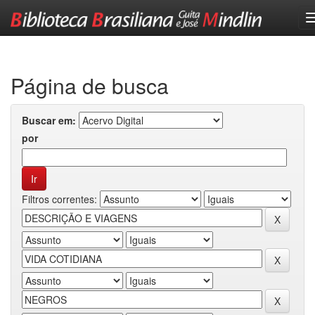
Skip
navigation
Página de busca
Buscar em:
por
Filtros correntes: