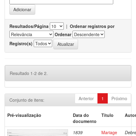
Resultados/Página
|
Ordenar registros por
Ordenar
Registro(s)
Resultado 1-2 de 2.
Anterior
1
Próximo
Conjunto de itens:
Pré-visualização
Data do
Título
Autor
documento
1839
Mariage
Debre