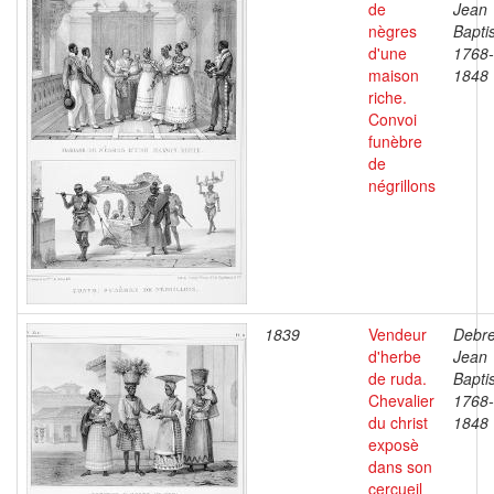
de
Jean
nègres
Baptis
d'une
1768-
maison
1848
riche.
Convoi
funèbre
de
négrillons
1839
Vendeur
Debre
d'herbe
Jean
de ruda.
Baptis
Chevalier
1768-
du christ
1848
exposè
dans son
cercueil