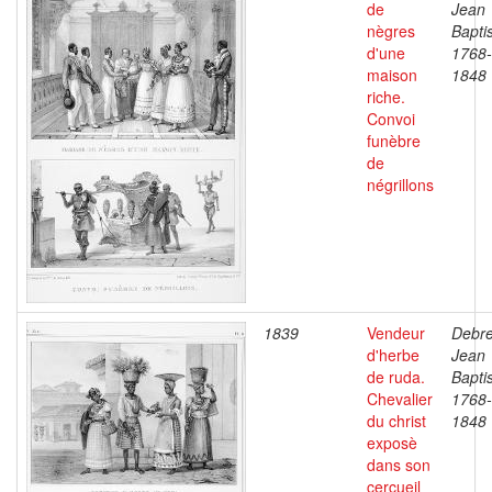
de
Jean
nègres
Baptis
d'une
1768-
maison
1848
riche.
Convoi
funèbre
de
négrillons
1839
Vendeur
Debre
d'herbe
Jean
de ruda.
Baptis
Chevalier
1768-
du christ
1848
exposè
dans son
cercueil