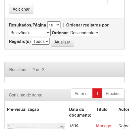
Resultados/Página
|
Ordenar registros por
Ordenar
Registro(s)
Resultado 1-2 de 2.
Anterior
1
Próximo
Conjunto de itens:
Pré-visualização
Data do
Título
Autor
documento
1839
Mariage
Debre