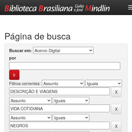
Skip
navigation
Página de busca
Buscar em:
por
Filtros correntes: