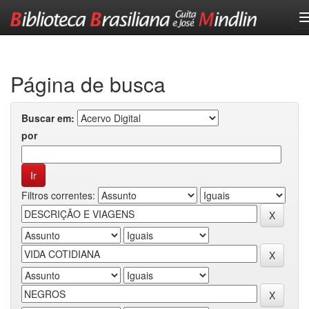
Skip
navigation
Página de busca
Buscar em:
por
Filtros correntes: