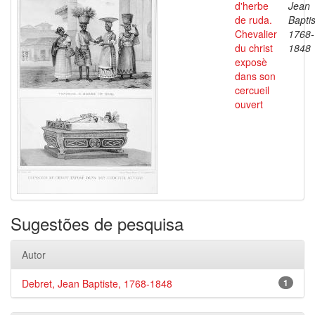
d'herbe
Jean
de ruda.
Baptis
Chevalier
1768-
du christ
1848
exposè
dans son
cercueil
ouvert
Sugestões de pesquisa
Autor
Debret, Jean Baptiste, 1768-1848
1