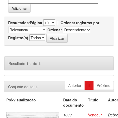
Resultados/Página
|
Ordenar registros por
Ordenar
Registro(s)
Resultado 1-1 de 1.
Anterior
1
Próximo
Conjunto de itens:
Pré-visualização
Data do
Título
Autor
documento
1839
Vendeur
Debre