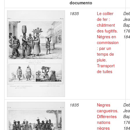
documento
1835
Le collier
Deb
de fer :
Je
châtiment
Bap
des fugitifs.
176
Négres en
18
commission
: par un
temps de
pluie.
Transport
de tuiles
1835
Negres
Deb
cangueiros.
Je
Différentes
Bap
nations
176
nègres
18