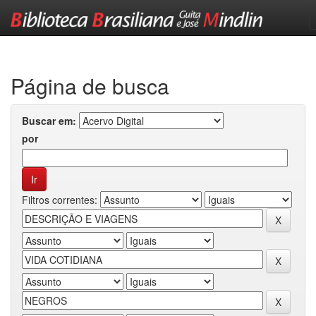
Skip
navigation
Página de busca
Buscar em:
por
Filtros correntes: