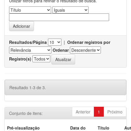
Utilizar filtros para refinar o resultado de busca.
Resultados/Página
|
Ordenar registros por
Ordenar
Registro(s)
Resultado 1-3 de 3.
Anterior
1
Próximo
Conjunto de itens:
Pré-visualização
Data do
Título
Aut