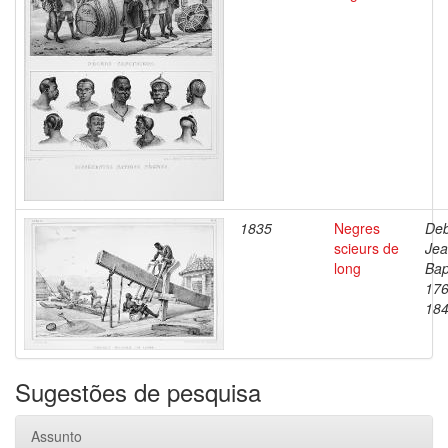
1835
Negres
Deb
scieurs de
Je
long
Bap
176
18
Sugestões de pesquisa
Assunto