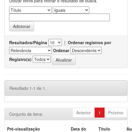
Utilizar filtros para refinar o resultado de busca.
Resultados/Página
|
Ordenar registros por
Ordenar
Registro(s)
Resultado 1-1 de 1.
Anterior
1
Próximo
Conjunto de itens:
Pré-visualização
Data do
Título
Au