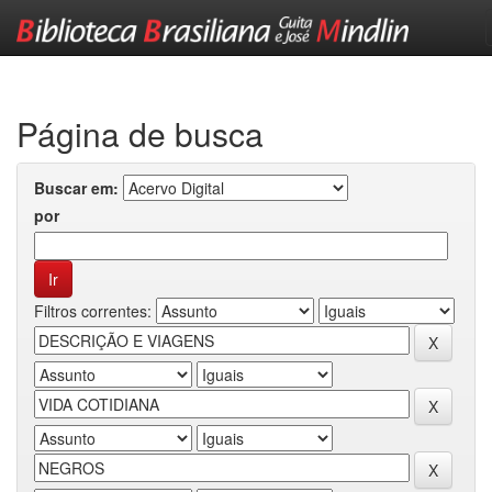
Skip
navigation
Página de busca
Buscar em:
por
Filtros correntes: