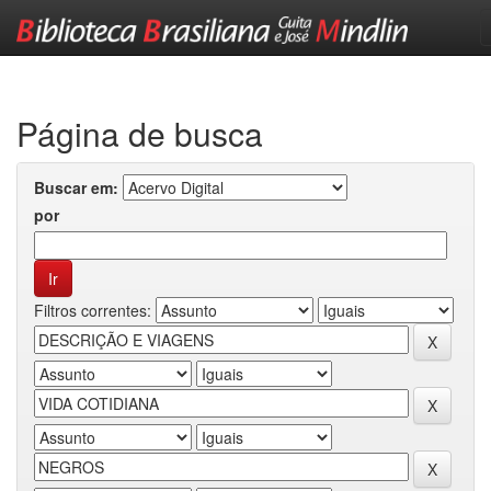
Skip
navigation
Página de busca
Buscar em:
por
Filtros correntes: