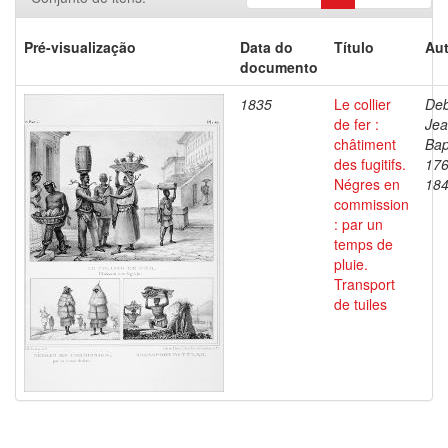
Pré-visualização
Data do
Título
Aut
documento
1835
Le collier
Deb
de fer :
Je
châtiment
Bap
des fugitifs.
176
Négres en
18
commission
: par un
temps de
pluie.
Transport
de tuiles