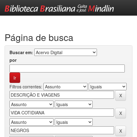
Skip
navigation
Página de busca
Buscar em:
por
Filtros correntes: