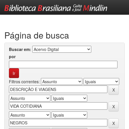
Skip
navigation
Página de busca
Buscar em:
por
Filtros correntes: