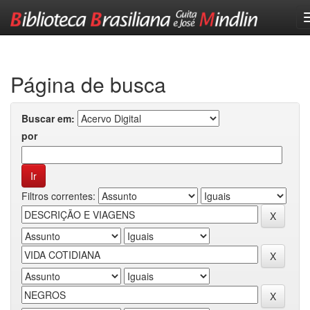
Skip
navigation
Página de busca
Buscar em:
por
Filtros correntes: