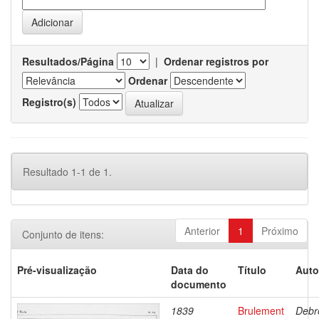
Resultados/Página
|
Ordenar registros por
Ordenar
Registro(s)
Resultado 1-1 de 1.
Anterior
1
Próximo
Conjunto de itens:
Pré-visualização
Data do
Título
Auto
documento
1839
Brulement
Debr