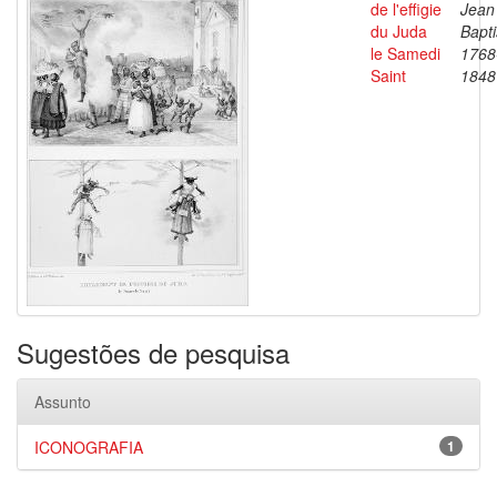
de l'effigie
Jean
du Juda
Bapti
le Samedi
1768
Saint
1848
Sugestões de pesquisa
Assunto
ICONOGRAFIA
1