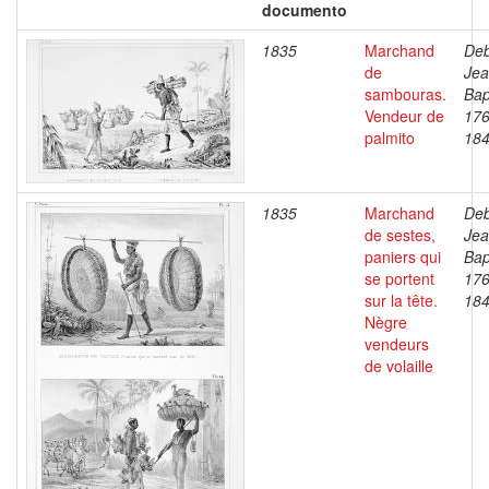
documento
1835
Marchand
Deb
de
Je
sambouras.
Bap
Vendeur de
176
palmito
18
1835
Marchand
Deb
de sestes,
Je
paniers qui
Bap
se portent
176
sur la tête.
18
Nègre
vendeurs
de volaille