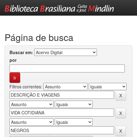
Skip
navigation
Página de busca
Buscar em:
por
Filtros correntes: