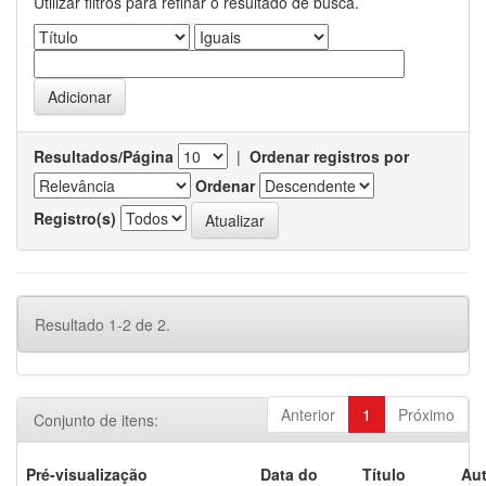
Utilizar filtros para refinar o resultado de busca.
Resultados/Página
|
Ordenar registros por
Ordenar
Registro(s)
Resultado 1-2 de 2.
Anterior
1
Próximo
Conjunto de itens:
Pré-visualização
Data do
Título
Aut