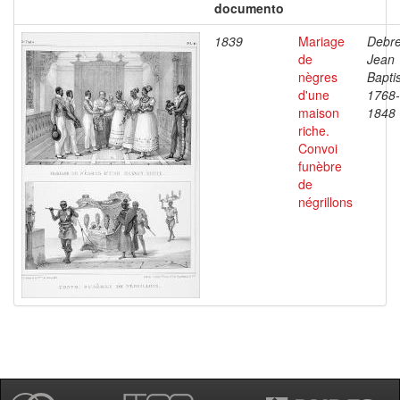
documento
1839
Mariage
Debre
de
Jean
nègres
Baptis
d'une
1768-
maison
1848
riche.
Convoi
funèbre
de
négrillons