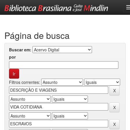
Skip
navigation
Página de busca
Buscar em:
por
Filtros correntes: