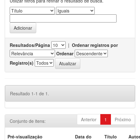
Utilizar filtros para refinar o resultado de busca.
Resultados/Página
|
Ordenar registros por
Ordenar
Registro(s)
Resultado 1-1 de 1.
Anterior
1
Próximo
Conjunto de itens:
Pré-visualização
Data do
Título
Autor