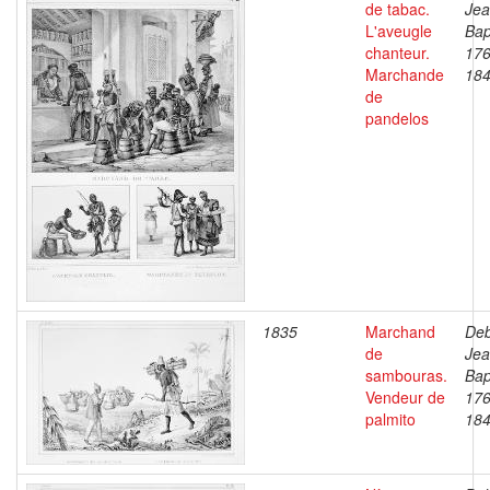
de tabac.
Je
L'aveugle
Bap
chanteur.
176
Marchande
18
de
pandelos
1835
Marchand
Deb
de
Je
sambouras.
Bap
Vendeur de
176
palmito
18