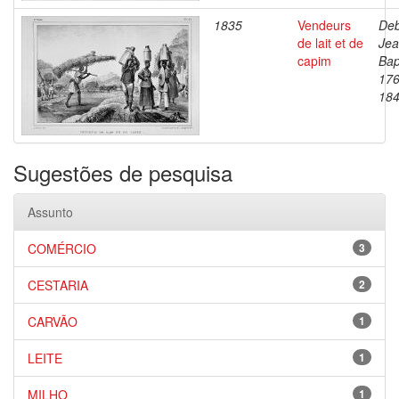
1835
Vendeurs
Deb
de lait et de
Je
capim
Bap
176
18
Sugestões de pesquisa
Assunto
COMÉRCIO
3
CESTARIA
2
CARVÃO
1
LEITE
1
MILHO
1