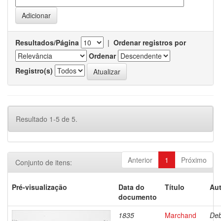
Resultados/Página
|
Ordenar registros por
Ordenar
Registro(s)
Resultado 1-5 de 5.
Anterior
1
Próximo
Conjunto de itens:
Pré-visualização
Data do
Título
Aut
documento
1835
Marchand
Deb