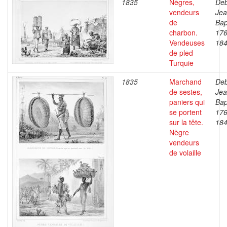
1835
Nègres,
Deb
vendeurs
Je
de
Bap
charbon.
176
Vendeuses
18
de pled
Turquie
1835
Marchand
Deb
de sestes,
Je
paniers qui
Bap
se portent
176
sur la tête.
18
Nègre
vendeurs
de volaille