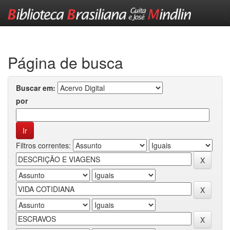
Skip
navigation
Página de busca
Buscar em:
por
Filtros correntes: