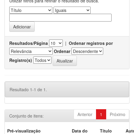
Utilizar filtros para refinar o resultado de busca.
Resultados/Página
|
Ordenar registros por
Ordenar
Registro(s)
Resultado 1-1 de 1.
Anterior
1
Próximo
Conjunto de itens:
Pré-visualização
Data do
Título
Aut