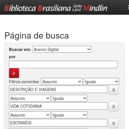
Skip
navigation
Página de busca
Buscar em:
por
Filtros correntes: