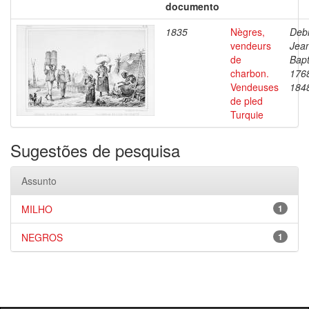
documento
1835
Nègres,
Debr
vendeurs
Jea
de
Bapt
charbon.
176
Vendeuses
184
de pled
Turquie
Sugestões de pesquisa
Assunto
MILHO
1
NEGROS
1