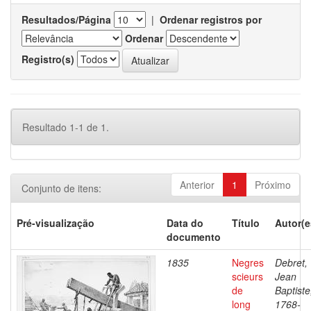
Resultados/Página
|
Ordenar registros por
Ordenar
Registro(s)
Resultado 1-1 de 1.
Anterior
1
Próximo
Conjunto de itens:
Pré-visualização
Data do
Título
Autor(e
documento
1835
Negres
Debret,
scieurs
Jean
de
Baptiste
long
1768-