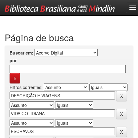
Skip
navigation
Página de busca
Buscar em:
por
Filtros correntes: