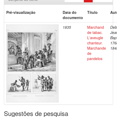
Pré-visualização
Data do
Título
Aut
documento
1835
Marchand
Deb
de tabac.
Jea
L'aveugle
Bapt
chanteur.
176
Marchande
184
de
pandelos
Sugestões de pesquisa