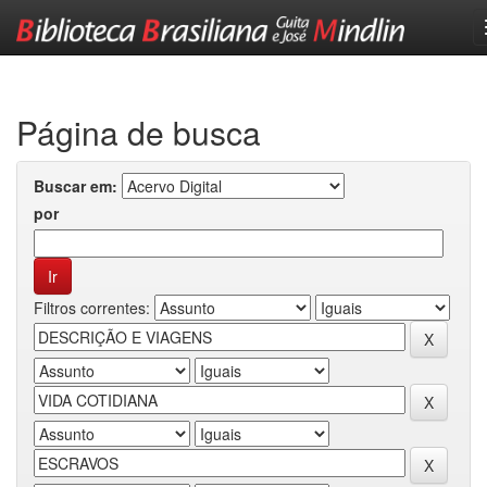
Skip
navigation
Página de busca
Buscar em:
por
Filtros correntes: