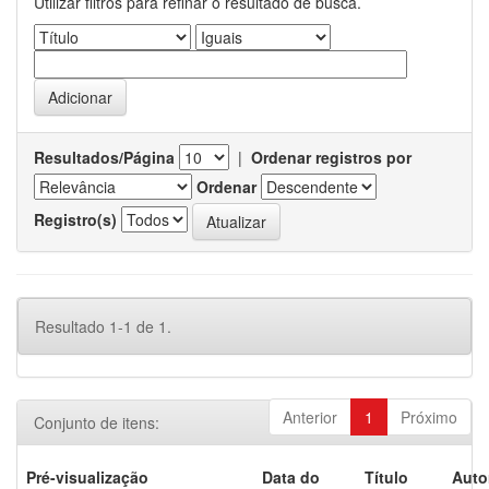
Utilizar filtros para refinar o resultado de busca.
Resultados/Página
|
Ordenar registros por
Ordenar
Registro(s)
Resultado 1-1 de 1.
Anterior
1
Próximo
Conjunto de itens:
Pré-visualização
Data do
Título
Auto