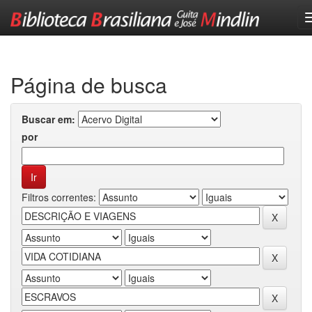
Skip
navigation
Página de busca
Buscar em:
por
Filtros correntes: