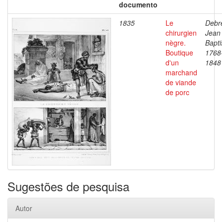
documento
1835
Le
Debre
chirurgien
Jean
nègre.
Bapti
Boutique
1768
d'un
1848
marchand
de viande
de porc
Sugestões de pesquisa
Autor