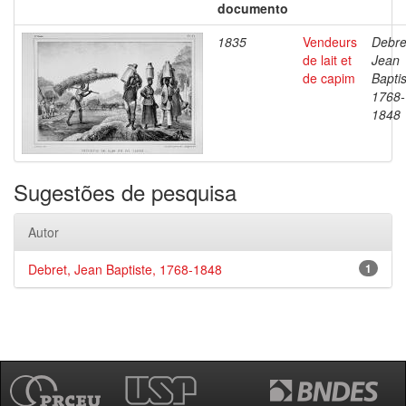
documento
1835
Vendeurs
Debre
de lait et
Jean
de capim
Baptis
1768-
1848
Sugestões de pesquisa
Autor
Debret, Jean Baptiste, 1768-1848
1