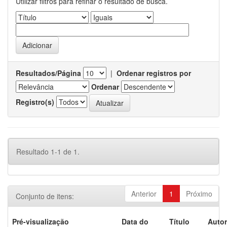
Utilizar filtros para refinar o resultado de busca.
Resultados/Página
|
Ordenar registros por
Ordenar
Registro(s)
Resultado 1-1 de 1.
Anterior
1
Próximo
Conjunto de itens:
Pré-visualização
Data do
Título
Autor