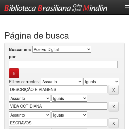
Skip
navigation
Página de busca
Buscar em:
por
Filtros correntes: