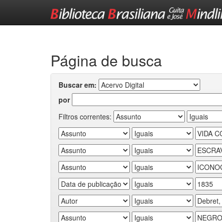
Skip
navigation
Página de busca
Buscar em:
por
Filtros correntes: