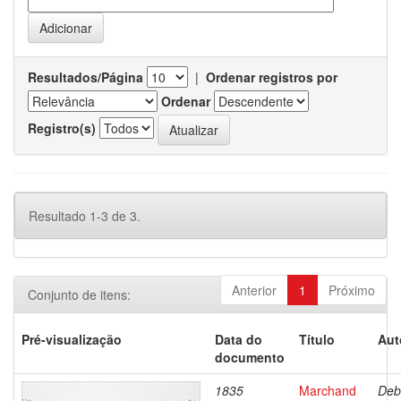
Resultados/Página
|
Ordenar registros por
Ordenar
Registro(s)
Resultado 1-3 de 3.
Anterior
1
Próximo
Conjunto de itens:
Pré-visualização
Data do
Título
Aut
documento
1835
Marchand
Deb