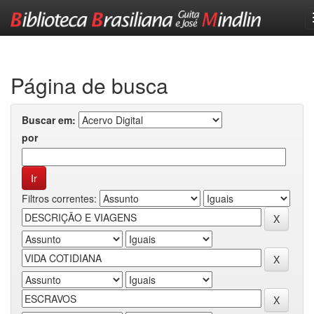
Skip
navigation
Página de busca
Buscar em:
por
Filtros correntes: