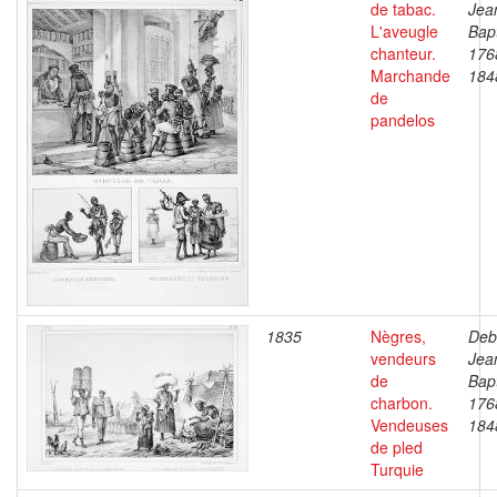
de tabac.
Jea
L'aveugle
Bapt
chanteur.
176
Marchande
184
de
pandelos
1835
Nègres,
Deb
vendeurs
Jea
de
Bapt
charbon.
176
Vendeuses
184
de pled
Turquie