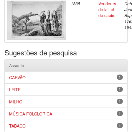
1835
Vendeurs
Deb
de lait et
Jea
de capim
Bapt
176
184
Sugestões de pesquisa
Assunto
CARVÃO
1
LEITE
1
MILHO
1
MÚSICA FOLCLÓRICA
1
TABACO
1