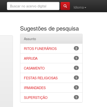
Idioma
Sugestões de pesquisa
Assunto
RITOS FUNERÁRIOS
2
ARRUDA
1
CASAMENTO
1
FESTAS RELIGIOSAS
1
IRMANDADES
1
SUPERSTIÇÃO
1