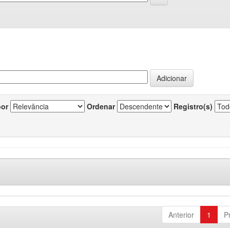
por
Ordenar
Registro(s)
Anterior
1
P