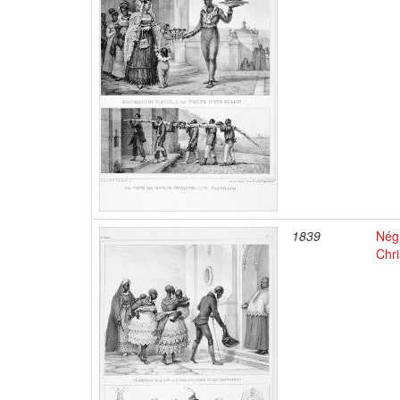
1839
Négr
Chri