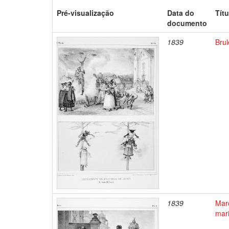
Pré-visualização
Data do
Títu
documento
1839
Brul
1839
Marc
mar