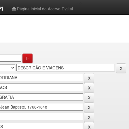
-->
Página inicial do Acervo Digital