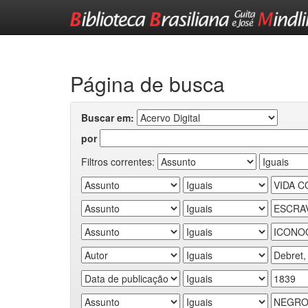
Skip
navigation
Página de busca
Buscar em:
por
Filtros correntes: