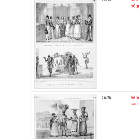
négr
1839
Vend
son 