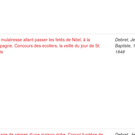
mulatresse allant passer les fetês de Nöel, à la
Debret, J
agne. Concours des ecoliers, la veille du jour de St.
Baptiste, 
is
1848
iage de nègres d'une maison riche. Convoi funèbre de
Debret, J