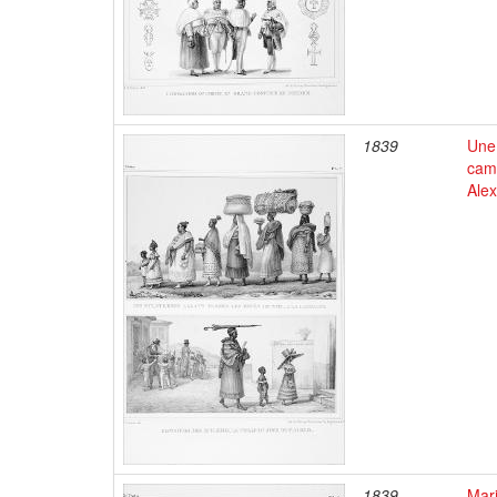
1839
Une 
camp
Alex
1839
Mar