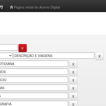
-->
Página inicial do Acervo Digital