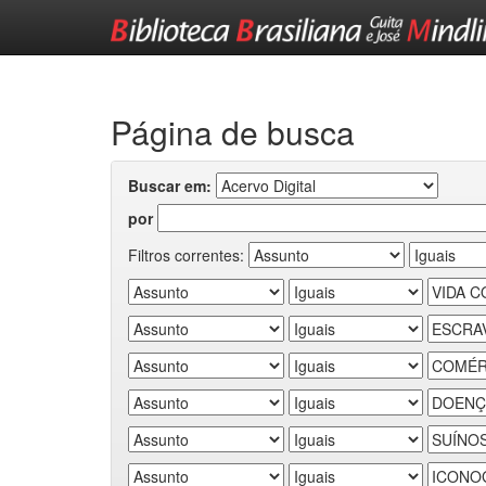
Skip
navigation
Página de busca
Buscar em:
por
Filtros correntes: