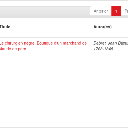
Anterior
1
P
Título
Autor(es)
Le chirurgien nègre. Boutique d'un marchand de
Debret, Jean Bapti
viande de porc
1768-1848