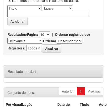
Utilizar filtros para refinar o resultado de busca.
Resultados/Página
|
Ordenar registros por
Ordenar
Registro(s)
Resultado 1-1 de 1.
Anterior
1
Próximo
Conjunto de itens:
Pré-visualização
Data do
Título
Auto