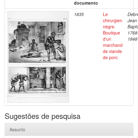
documento
1835
Le
Debre
chirurgien
Jean
nègre.
Bapti
Boutique
1768
d'un
1848
marchand
de viande
de porc
Sugestões de pesquisa
Assunto