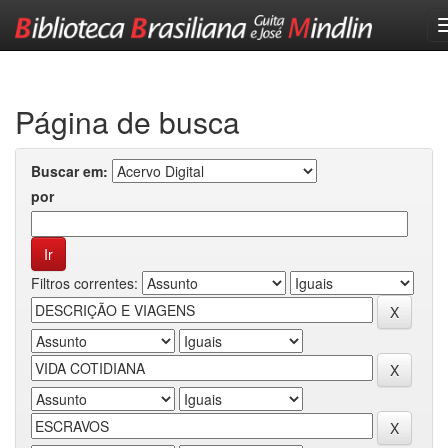
Skip
navigation
Página de busca
Buscar em:
por
Filtros correntes: