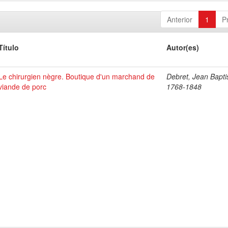
Anterior
1
P
Título
Autor(es)
Le chirurgien nègre. Boutique d'un marchand de
Debret, Jean Bapti
viande de porc
1768-1848