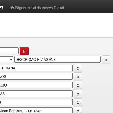
-->
Página inicial do Acervo Digital