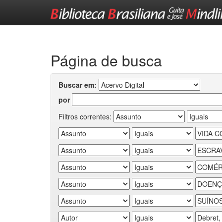
Skip
navigation
Página de busca
Buscar em:
por
Filtros correntes: