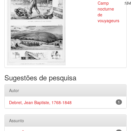
Camp
184
nocturne
de
vouyageurs
Sugestões de pesquisa
Autor
Debret, Jean Baptiste, 1768-1848
1
Assunto