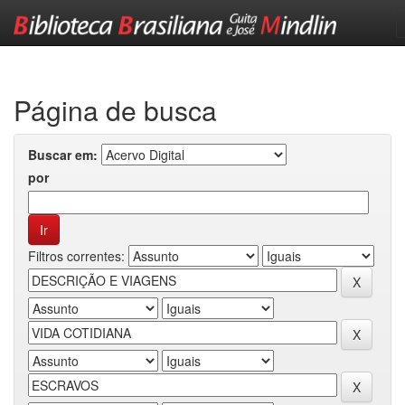
Skip
navigation
Página de busca
Buscar em:
por
Filtros correntes: