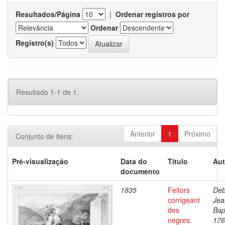
Resultados/Página
|
Ordenar registros por
Ordenar
Registro(s)
Resultado 1-1 de 1.
Anterior
1
Próximo
Conjunto de itens:
Pré-visualização
Data do
Título
Aut
documento
1835
Feitors
Deb
corrigeant
Jea
des
Bap
negres.
176