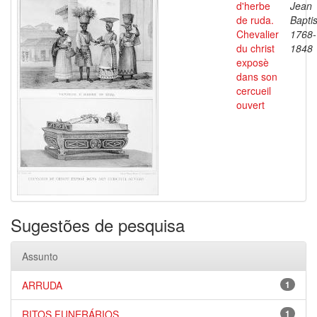
d'herbe
Jean
de ruda.
Baptis
Chevalier
1768-
du christ
1848
exposè
dans son
cercueil
ouvert
Sugestões de pesquisa
Assunto
ARRUDA
1
RITOS FUNERÁRIOS
1