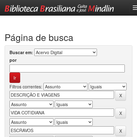
Skip
navigation
Página de busca
Buscar em:
por
Filtros correntes: