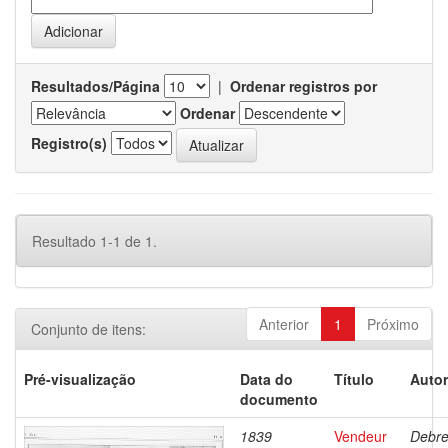
Resultados/Página
|
Ordenar registros por
Ordenar
Registro(s)
Resultado 1-1 de 1.
Anterior
1
Próximo
Conjunto de itens:
Pré-visualização
Data do
Título
Autor
documento
1839
Vendeur
Debre