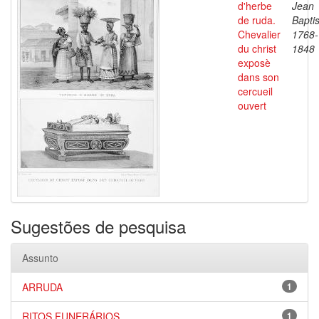
d'herbe
Jean
de ruda.
Baptis
Chevalier
1768-
du christ
1848
exposè
dans son
cercueil
ouvert
Sugestões de pesquisa
Assunto
ARRUDA
1
RITOS FUNERÁRIOS
1