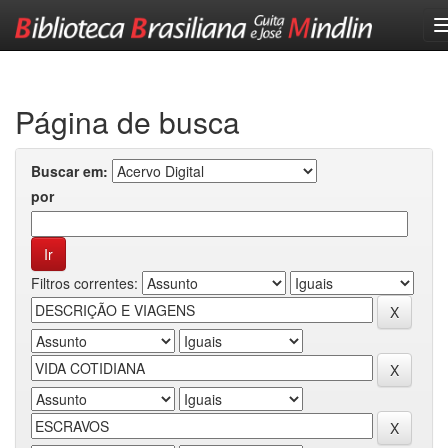
Skip
navigation
Página de busca
Buscar em:
por
Filtros correntes: