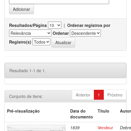
Resultados/Página
|
Ordenar registros por
Ordenar
Registro(s)
Resultado 1-1 de 1.
Anterior
1
Próximo
Conjunto de itens:
Pré-visualização
Data do
Título
Autor
documento
1839
Vendeur
Debre