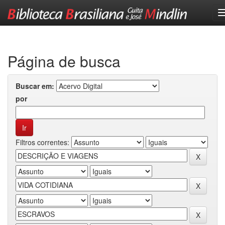
Skip
navigation
Página de busca
Buscar em:
por
Filtros correntes: