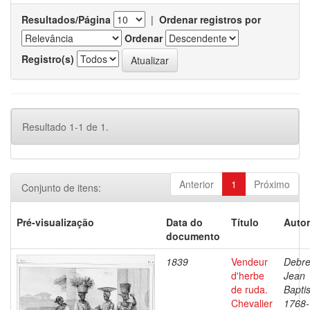
Resultados/Página
|
Ordenar registros por
Ordenar
Registro(s)
Resultado 1-1 de 1.
Anterior
1
Próximo
Conjunto de itens:
Pré-visualização
Data do
Título
Autor
documento
1839
Vendeur
Debre
d'herbe
Jean
de ruda.
Baptis
Chevalier
1768-