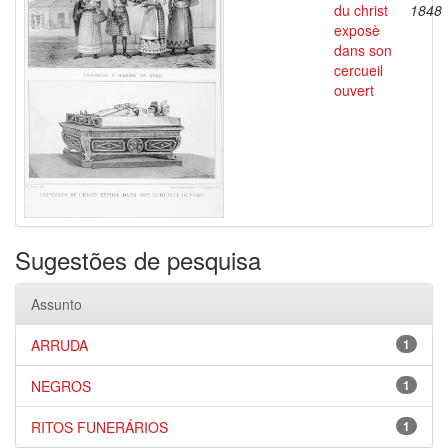
du christ
1848
exposè
dans son
cercueil
ouvert
Sugestões de pesquisa
Assunto
ARRUDA
1
NEGROS
1
RITOS FUNERÁRIOS
1