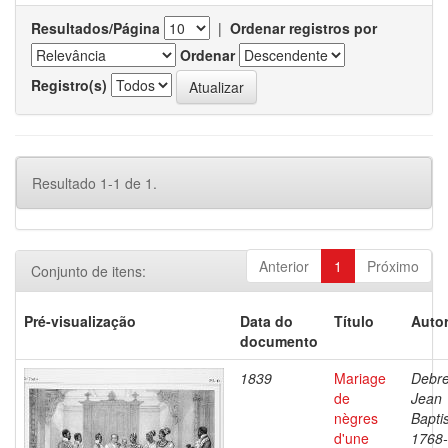
Resultados/Página
|
Ordenar registros por
Ordenar
Registro(s)
Resultado 1-1 de 1.
Anterior
1
Próximo
Conjunto de itens:
Pré-visualização
Data do
Título
Autor
documento
1839
Mariage
Debre
de
Jean
nègres
Baptis
d'une
1768-