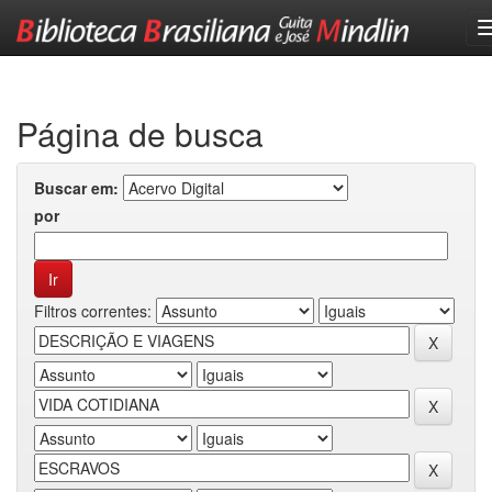
Skip
navigation
Página de busca
Buscar em:
por
Filtros correntes: