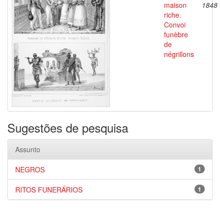
maison
1848
riche.
Convoi
funèbre
de
négrillons
Sugestões de pesquisa
Assunto
NEGROS
1
RITOS FUNERÁRIOS
1