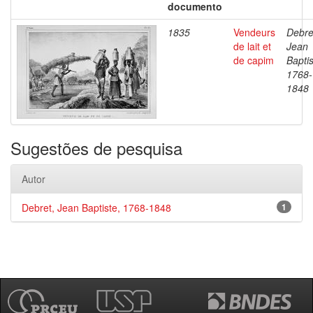
documento
1835
Vendeurs
Debre
de lait et
Jean
de capim
Baptis
1768-
1848
Sugestões de pesquisa
Autor
Debret, Jean Baptiste, 1768-1848
1