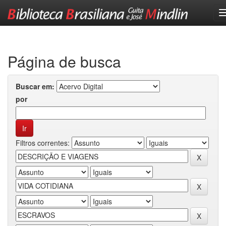
Skip
navigation
Página de busca
Buscar em:
por
Filtros correntes: