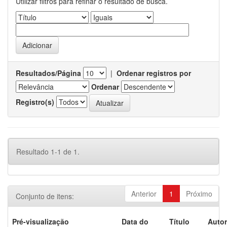
Utilizar filtros para refinar o resultado de busca.
Resultados/Página
|
Ordenar registros por
Ordenar
Registro(s)
Resultado 1-1 de 1.
Anterior
1
Próximo
Conjunto de itens:
Pré-visualização
Data do
Título
Autor