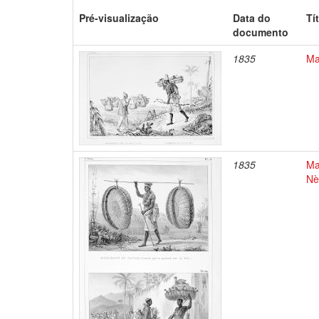
Pré-visualização
Data do
Tí
documento
1835
Ma
1835
Ma
Nè