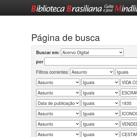
Skip
navigation
Página de busca
Buscar em:
por
Filtros correntes: