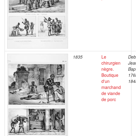
1835
Le
Deb
chirurgien
Jea
nègre.
Bapt
Boutique
176
d'un
184
marchand
de viande
de porc