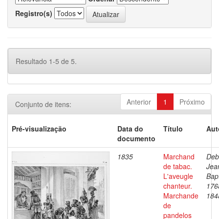
Registro(s)
Resultado 1-5 de 5.
Anterior
1
Próximo
Conjunto de itens:
Pré-visualização
Data do
Título
Aut
documento
1835
Marchand
Deb
de tabac.
Jea
L'aveugle
Bapt
chanteur.
176
Marchande
184
de
pandelos