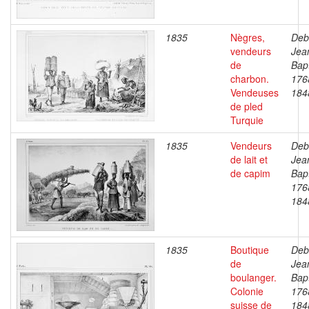
1835
Nègres,
Deb
vendeurs
Jea
de
Bapt
charbon.
176
Vendeuses
184
de pled
Turquie
1835
Vendeurs
Deb
de lait et
Jea
de capim
Bapt
176
184
1835
Boutique
Deb
de
Jea
boulanger.
Bapt
Colonie
176
suisse de
184