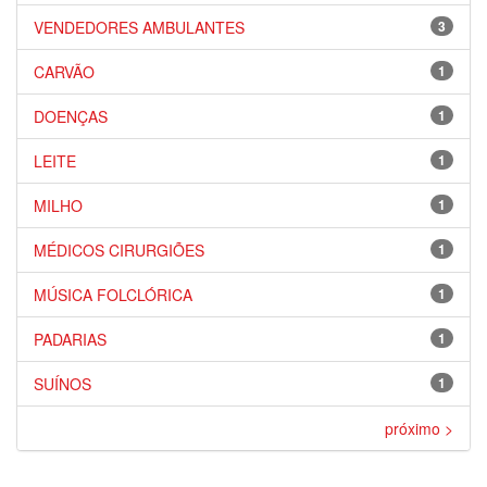
VENDEDORES AMBULANTES
3
CARVÃO
1
DOENÇAS
1
LEITE
1
MILHO
1
MÉDICOS CIRURGIÕES
1
MÚSICA FOLCLÓRICA
1
PADARIAS
1
SUÍNOS
1
próximo >