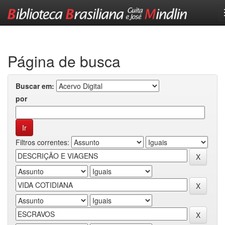
Skip
navigation
Página de busca
Buscar em:
por
Filtros correntes: