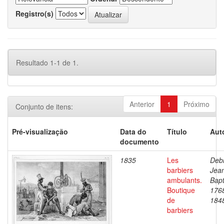
Registro(s)
Resultado 1-1 de 1.
Anterior
1
Próximo
Conjunto de itens:
Pré-visualização
Data do
Título
Aut
documento
1835
Les
Debr
barbiers
Jea
ambulants.
Bapt
Boutique
176
de
184
barbiers