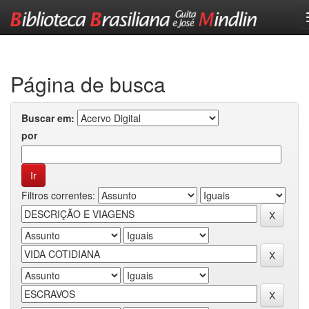
Skip
navigation
Página de busca
Buscar em:
por
Filtros correntes: