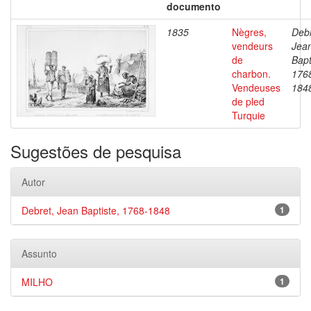
documento
1835
Nègres,
Debr
vendeurs
Jea
de
Bapt
charbon.
176
Vendeuses
184
de pled
Turquie
Sugestões de pesquisa
Autor
Debret, Jean Baptiste, 1768-1848
1
Assunto
MILHO
1