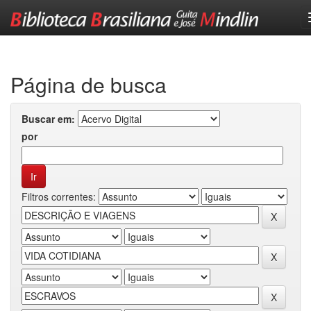
Skip
navigation
Página de busca
Buscar em:
por
Filtros correntes: