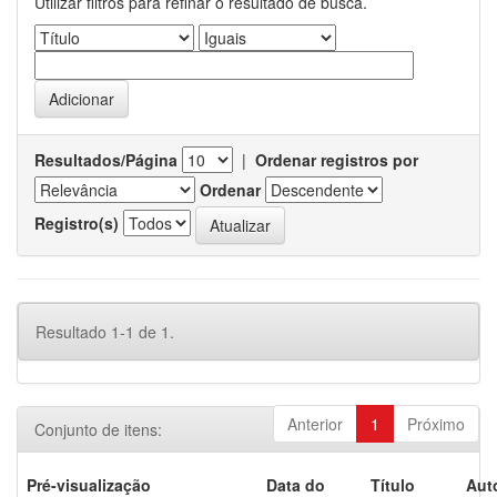
Utilizar filtros para refinar o resultado de busca.
Resultados/Página
|
Ordenar registros por
Ordenar
Registro(s)
Resultado 1-1 de 1.
Anterior
1
Próximo
Conjunto de itens:
Pré-visualização
Data do
Título
Aut