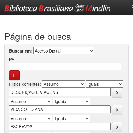
Skip
navigation
Página de busca
Buscar em:
por
Filtros correntes: