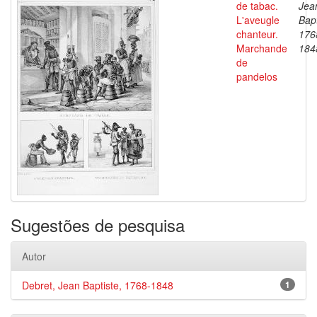
de tabac.
Jea
L'aveugle
Bapt
chanteur.
176
Marchande
184
de
pandelos
Sugestões de pesquisa
Autor
Debret, Jean Baptiste, 1768-1848
1