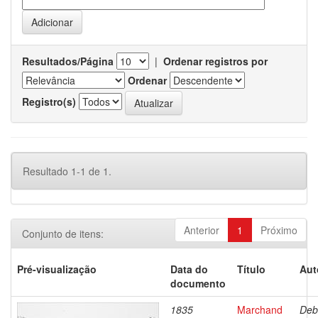
Resultados/Página
|
Ordenar registros por
Ordenar
Registro(s)
Resultado 1-1 de 1.
Anterior
1
Próximo
Conjunto de itens:
Pré-visualização
Data do
Título
Aut
documento
1835
Marchand
Deb