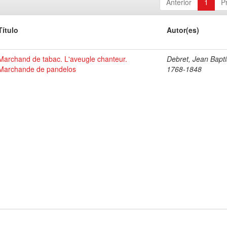
Anterior
1
P
Título
Autor(es)
Marchand de tabac. L'aveugle chanteur.
Debret, Jean Bapti
Marchande de pandelos
1768-1848