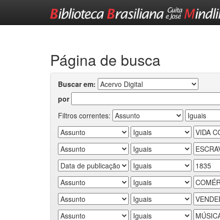
Skip
navigation
Página de busca
Buscar em:
por
Filtros correntes: