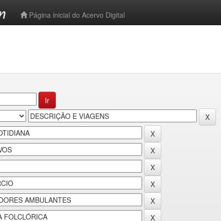
-->
Página inicial do Acervo Digital