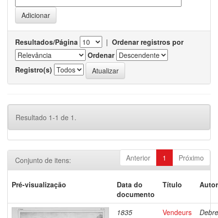
Resultados/Página
|
Ordenar registros por
Ordenar
Registro(s)
Resultado 1-1 de 1.
Anterior
1
Próximo
Conjunto de itens:
Pré-visualização
Data do
Título
Autor
documento
1835
Vendeurs
Debre