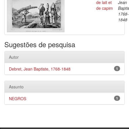
de lait et
Jean
de capim
Baptis
1768-
1848
Sugestões de pesquisa
Autor
Debret, Jean Baptiste, 1768-1848
1
Assunto
NEGROS
1