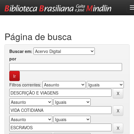
Skip
navigation
Página de busca
Buscar em:
por
Filtros correntes: